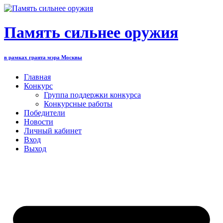
Перейти
к
содержимому
Память сильнее оружия
в рамках гранта мэра Москвы
Главная
Конкурс
Группа поддержки конкурса
Конкурсные работы
Победители
Новости
Личный кабинет
Вход
Выход