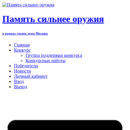
Перейти
к
содержимому
Память сильнее оружия
в рамках гранта мэра Москвы
Главная
Конкурс
Группа поддержки конкурса
Конкурсные работы
Победители
Новости
Личный кабинет
Вход
Выход