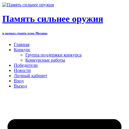
Перейти
к
содержимому
Память сильнее оружия
в рамках гранта мэра Москвы
Главная
Конкурс
Группа поддержки конкурса
Конкурсные работы
Победители
Новости
Личный кабинет
Вход
Выход