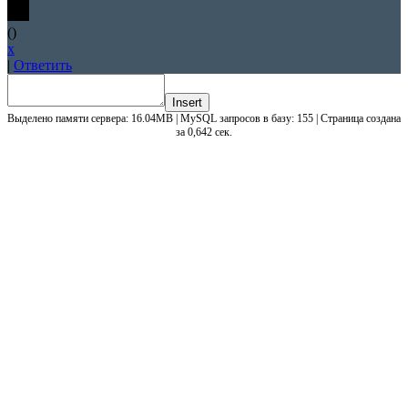
(
)
x
|
Ответить
Insert
Выделено памяти сервера: 16.04MB | MySQL запросов в базу: 155 | Страница создана
за 0,642 сек.