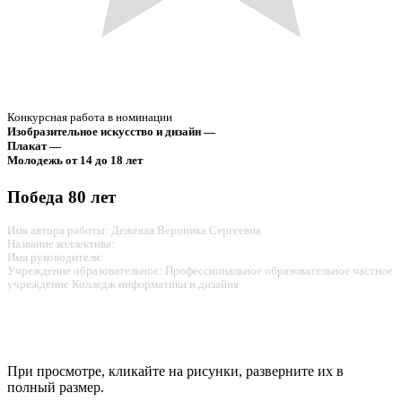
Конкурсная работа в номинации
Изобразительное искусство и дизайн —
Плакат —
Молодежь от 14 до 18 лет
Победа 80 лет
Имя автора работы: Дежевая Вероника Сергеевна
Название коллектива:
Имя руководителя:
Учреждение образовательное: Профессиональное образовательное частное
учреждение Колледж информатики и дизайна
При просмотре, кликайте на рисунки, разверните их в
полный размер.