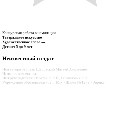
Конкурсная работа в номинации
Театральное искусство —
Художественное слово —
Дети от 5 до 9 лет
Неизвестный солдат
Имя автора работы: Шаровский Матвей Андреевич
Название коллектива:
Имя руководителя: Палаткина Л.И., Германович О.А.
Учреждение образовательное: ГБОУ «Школа № 1279 «Эврика»