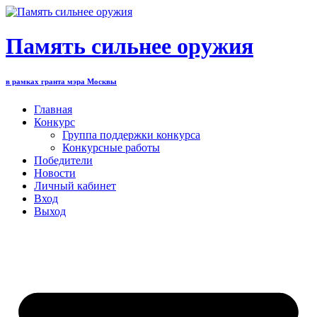
Перейти
к
содержимому
Память сильнее оружия
в рамках гранта мэра Москвы
Главная
Конкурс
Группа поддержки конкурса
Конкурсные работы
Победители
Новости
Личный кабинет
Вход
Выход