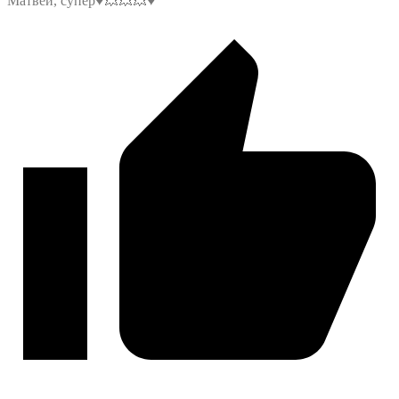
Матвей, супер♥️💥💥💥♥️