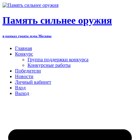
Перейти
к
содержимому
Память сильнее оружия
в рамках гранта мэра Москвы
Главная
Конкурс
Группа поддержки конкурса
Конкурсные работы
Победители
Новости
Личный кабинет
Вход
Выход