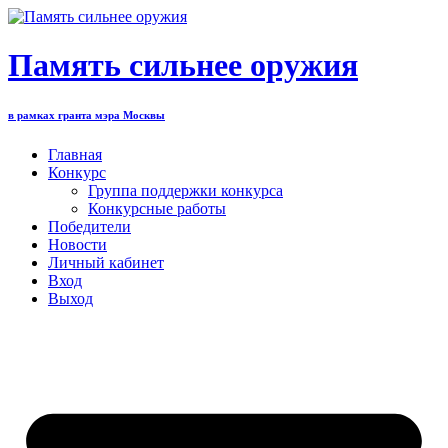
Перейти
к
содержимому
Память сильнее оружия
в рамках гранта мэра Москвы
Главная
Конкурс
Группа поддержки конкурса
Конкурсные работы
Победители
Новости
Личный кабинет
Вход
Выход