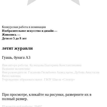
Конкурсная работа в номинации
Изобразительное искусство и дизайн —
Живопись —
Дети от 5 до 9 лет
летят журавли
Гуашь, буиага А3
Имя автора работы: Кузнецова Екатерина Константиновна
Название коллектива:
Имя руководителя: Гасанова Гюльбениз Ахмед кызы, Дубова Анастасия
Вячеславовна
Учреждение образовательное: ГБОУ Школа «Спектр»
При просмотре, кликайте на рисунки, разверните их в
полный размер.
ID конкурсной работы: 29497