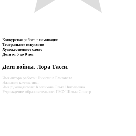
Конкурсная работа в номинации
Театральное искусство —
Художественное слово —
Дети от 5 до 9 лет
Дети войны. Лора Тасси.
Имя автора работы: Никитина Елизавета
Название коллектива:
Имя руководителя: Клепикова Ольга Николаевна
Учреждение образовательное: ГБОУ Школа Спектр