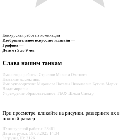
Конкурсная работа в номинации
Изобразительное искусство и дизайн —
Графика —
Дети от 5 до 9 лет
Слава нашим танкам
Имя автора работы: Стрелков Максим Олегович
Название коллектива:
Имя руководителя: Миронова Наталья Николаевна Бугина Мария
Владимировна
Учреждение образовательное: ГБОУ Школа Спектр
При просмотре, кликайте на рисунки, разверните их в
полный размер.
ID конкурсной работы: 28481
Дата загрузки: 18.03.2025 14:34
Загрузил, ID: 3126