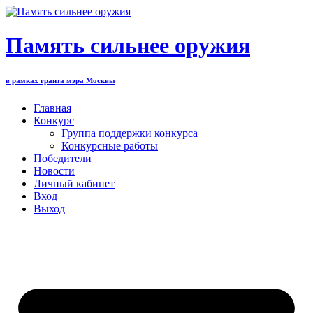
Перейти
к
содержимому
Память сильнее оружия
в рамках гранта мэра Москвы
Главная
Конкурс
Группа поддержки конкурса
Конкурсные работы
Победители
Новости
Личный кабинет
Вход
Выход