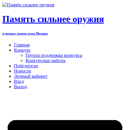
Перейти
к
содержимому
Память сильнее оружия
в рамках гранта мэра Москвы
Главная
Конкурс
Группа поддержки конкурса
Конкурсные работы
Победители
Новости
Личный кабинет
Вход
Выход