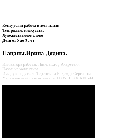
Конкурсная работа в номинации
Театральное искусство —
Художественное слово —
Дети от 5 до 9 лет
Пацаны.Ирина Дядина.
Имя автора работы: Павлов Егор Андреевич
Название коллектива:
Имя руководителя: Терентьева Надежда Сергеевна
Учреждение образовательное: ГБОУ ШКОЛА №544