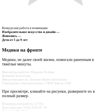
Конкурсная работа в номинации
Изобразительное искусство и дизайн —
Живопись —
Дети от 5 до 9 лет
Медики на фронте
Медики, не далее своей жизни, помогали раненным в
тяжёлые минуты.
Имя автора работы: Юдакова Полина
Название коллектива:
Имя руководителя: Лискина Ирина Евгеньевна
Учреждение образовательное: ГБОУ Школа 1468
При просмотре, кликайте на рисунки, разверните их в
полный размер.
ID конкурсной работы: 27501
Дата загрузки: 18.02.2025 07:36