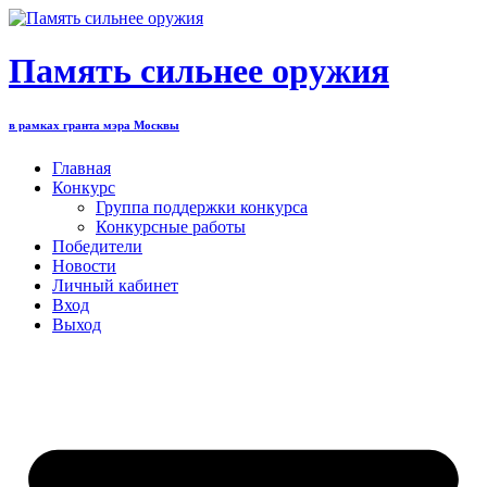
Перейти
к
содержимому
Память сильнее оружия
в рамках гранта мэра Москвы
Главная
Конкурс
Группа поддержки конкурса
Конкурсные работы
Победители
Новости
Личный кабинет
Вход
Выход