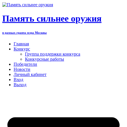
Перейти
к
содержимому
Память сильнее оружия
в рамках гранта мэра Москвы
Главная
Конкурс
Группа поддержки конкурса
Конкурсные работы
Победители
Новости
Личный кабинет
Вход
Выход