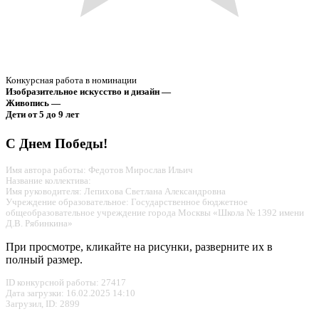
Конкурсная работа в номинации
Изобразительное искусство и дизайн —
Живопись —
Дети от 5 до 9 лет
С Днем Победы!
Имя автора работы: Федотов Мирослав Ильич
Название коллектива:
Имя руководителя: Лепихова Светлана Александровна
Учреждение образовательное: Государственное бюджетное
общеобразовательное учреждение города Москвы «Школа № 1392 имени
Д.В. Рябинкина»
При просмотре, кликайте на рисунки, разверните их в
полный размер.
ID конкурсной работы: 27417
Дата загрузки: 16.02.2025 14:10
Загрузил, ID: 2899