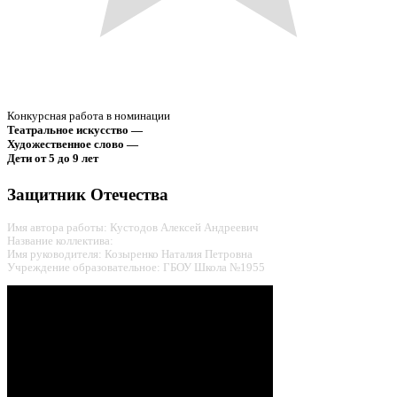
Конкурсная работа в номинации
Театральное искусство —
Художественное слово —
Дети от 5 до 9 лет
Защитник Отечества
Имя автора работы: Кустодов Алексей Андреевич
Название коллектива:
Имя руководителя: Козыренко Наталия Петровна
Учреждение образовательное: ГБОУ Школа №1955