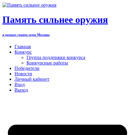
Перейти
к
содержимому
Память сильнее оружия
в рамках гранта мэра Москвы
Главная
Конкурс
Группа поддержки конкурса
Конкурсные работы
Победители
Новости
Личный кабинет
Вход
Выход