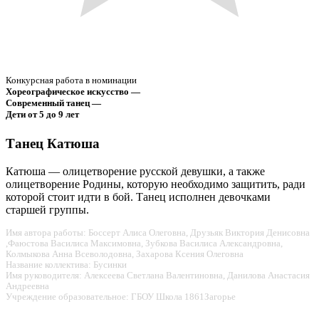
Конкурсная работа в номинации
Хореографическое искусство —
Современный танец —
Дети от 5 до 9 лет
Танец Катюша
Катюша — олицетворение русской девушки, а также
олицетворение Родины, которую необходимо защитить, ради
которой стоит идти в бой. Танец исполнен девочками
старшей группы.
Имя автора работы: Боссерт Алиса Олеговна, Друзьяк Виктория Денисовна
,Фаюстова Василиса Максимовна, Зубкова Василиса Александровна,
Колмыкова Анна Всеволодовна, Захарова Ксения Олеговна
Название коллектива: Бусинки
Имя руководителя: Алексеева Светлана Валентиновна, Данилова Анастасия
Андреевна
Учреждение образовательное: ГБОУ Школа 1861Загорье