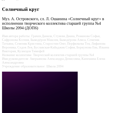
Солнечный круг
Муз. А. Островского, сл. Л. Ошанина «Солнечный круг» в
исполнении творческого коллектива старшей группа №4
Школы 2094 (ДОП6)
Имя автора работы: Грачев Данила, Стукова Диана, Романова Софья,
Сафронова Ксения, Быкодёров Максим, Быкодёрова Алиса, Семеняк
Татьяна, Семеняк Кристина, Старостин Олег, Перфильева Тея, Лифанова
Вероника, Седов Лев, Буславская-Кайаджик София, Боркунова Ева, Ильина
Виктория, Кузнецов Тимофей
Название коллектива: Творческий коллектив старшей группы №4
Имя руководителя: Аверьянова Александра Денисовна, Капешина Елена
Александровна
Учреждение образовательное: Школа 2094