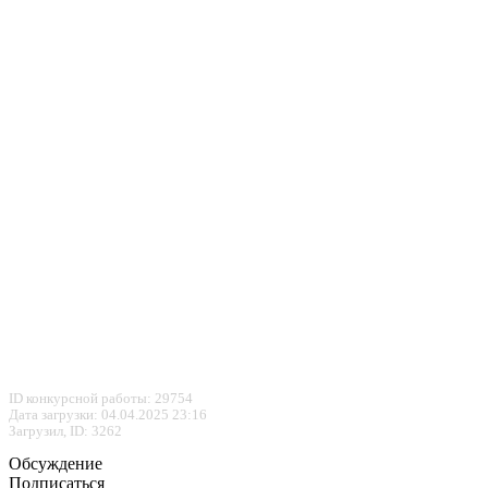
ID конкурсной работы: 29754
Дата загрузки: 04.04.2025 23:16
Загрузил, ID: 3262
Обсуждение
Подписаться