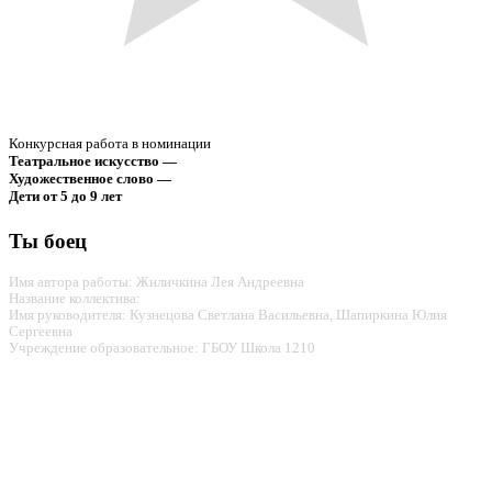
Конкурсная работа в номинации
Театральное искусство —
Художественное слово —
Дети от 5 до 9 лет
Ты боец
Имя автора работы: Жиличкина Лея Андреевна
Название коллектива:
Имя руководителя: Кузнецова Светлана Васильевна, Шапиркина Юлия
Сергеевна
Учреждение образовательное: ГБОУ Школа 1210