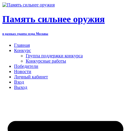
Перейти
к
содержимому
Память сильнее оружия
в рамках гранта мэра Москвы
Главная
Конкурс
Группа поддержки конкурса
Конкурсные работы
Победители
Новости
Личный кабинет
Вход
Выход