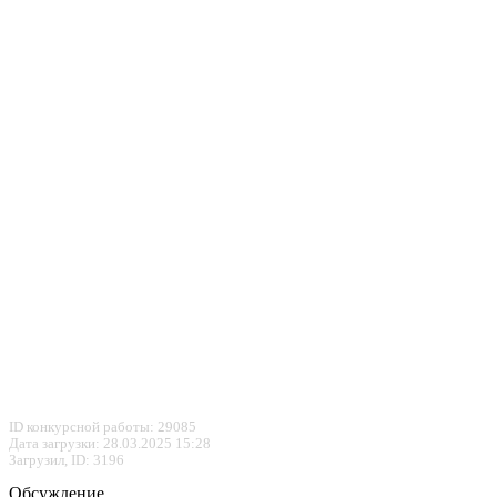
ID конкурсной работы: 29085
Дата загрузки: 28.03.2025 15:28
Загрузил, ID: 3196
Обсуждение