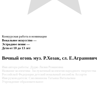
Конкурсная работа в номинации
Вокальное искусство —
Эстрадное пение —
Дети от 10 до 13 лет
Вечный огонь муз. Р.Хозак, сл. Е.Агранович
Имя автора работы: Дудко Лилия Романовна
Название коллектива: Заслуженный коллектив народного творчества
Российской Федерации детский вокальный ансамбль Ассорти
Имя руководителя: Смолянинова Татьяна Витальевна
Учреждение образовательное: