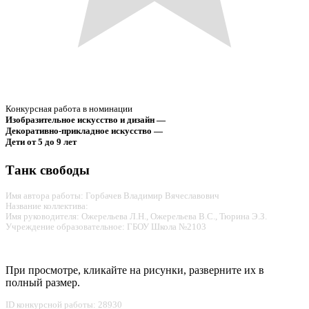
Конкурсная работа в номинации
Изобразительное искусство и дизайн —
Декоративно-прикладное искусство —
Дети от 5 до 9 лет
Танк свободы
Имя автора работы: Горбачев Владимир Вячеславович
Название коллектива:
Имя руководителя: Ожерельева Л.Н., Ожерельева В.С., Тюрина Э.З.
Учреждение образовательное: ГБОУ Школа №2103
При просмотре, кликайте на рисунки, разверните их в
полный размер.
ID конкурсной работы: 28930