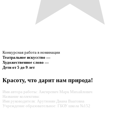
Конкурсная работа в номинации
Театральное искусство —
Художественное слово —
Дети от 5 до 9 лет
Красоту, что дарит нам природа!
Имя автора работы: Ажгиревич Марк Михайлович
Название коллектива:
Имя руководителя: Арутюнян Диана Вааговна
Учреждение образовательное: ГБОУ школа №152