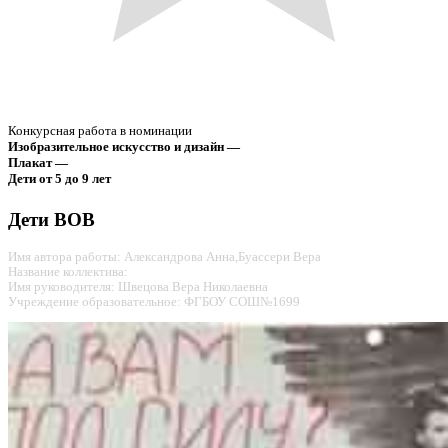
Конкурсная работа в номинации
Изобразительное искусство и дизайн —
Плакат —
Дети от 5 до 9 лет
Дети ВОВ
Имя автора работы: Александрова Анна,Буассери Вера
Название коллектива:
Имя руководителя: Швецова Вера Николаевна
Учреждение образовательное: ФГБОУ СОШ№1699