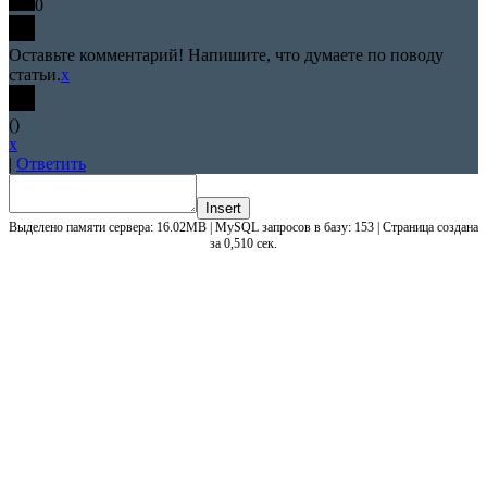
0
Оставьте комментарий! Напишите, что думаете по поводу
статьи.
x
(
)
x
|
Ответить
Insert
Выделено памяти сервера: 16.02MB | MySQL запросов в базу: 153 | Страница создана
за 0,510 сек.