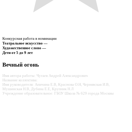
Конкурсная работа в номинации
Театральное искусство —
Художественное слово —
Дети от 5 до 9 лет
Вечный огонь
Имя автора работы: Чугаев Андрей Александрович
Название коллектива:
Имя руководителя: Апичина Е.В, Краснова О.Н, Чернявская И.В,
Мушинская Н.В, Дубина Е.Е, Крупник Н.Л
Учреждение образовательное: ГБОУ Школа № 629 города Москвы